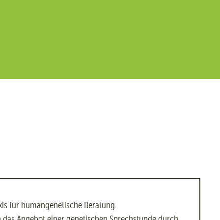
axis für humangenetische Beratung.
 das Angebot einer genetischen Sprechstunde durch