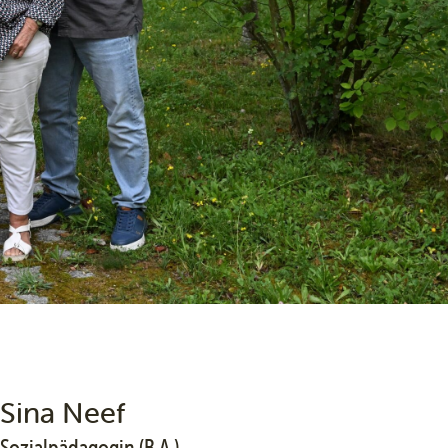
Sina Neef
Sozialpädagogin (B.A.)