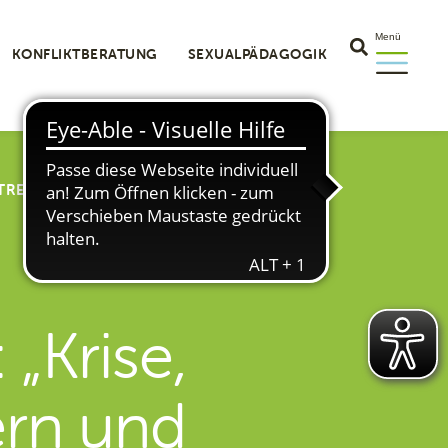
Menü
KONFLIKTBERATUNG
SEXUALPÄDAGOGIK
 TRENNUNG, NEUBEGINN: WAS ELTERN UND
„Krise,
ern und